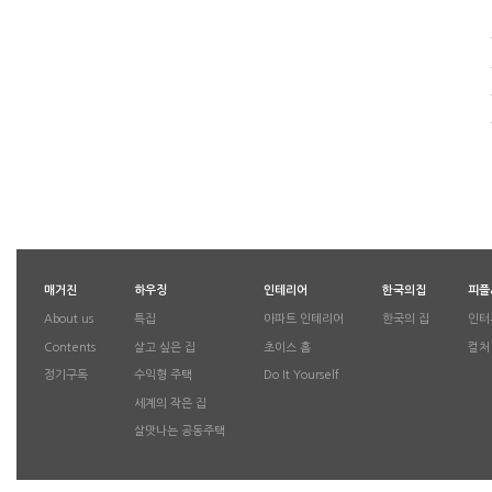
매거진
하우징
인테리어
한국의집
피플
About us
특집
아파트 인테리어
한국의 집
인터
Contents
살고 싶은 집
초이스 홈
컬처
정기구독
수익형 주택
Do It Yourself
세계의 작은 집
살맛나는 공동주택