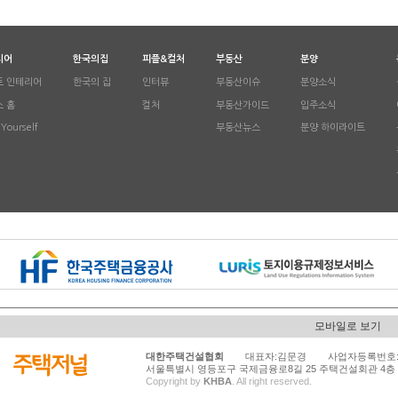
리어
한국의집
피플&컬처
부동산
분양
트 인테리어
한국의 집
인터뷰
부동산이슈
분양소식
 홈
컬처
부동산가이드
입주소식
 Yourself
부동산뉴스
분양 하이라이트
모바일로 보기
대한주택건설협회
대표자:김문경 사업자등록번호:116-
서울특별시 영등포구 국제금융로8길 25 주택건설회관 4층 Tel.0
Copyright by
KHBA
. All right reserved.