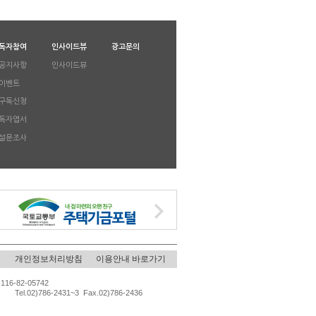
독자참여
인사이드뷰
광고문의
공지사항
인사이드뷰
이벤트
구독신청
독자엽서
설문조사
개인정보처리방침
이용안내 바로가기
82-05742
2)786-2431~3 Fax.02)786-2436