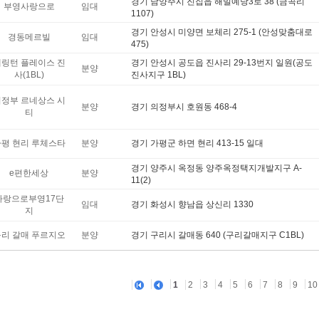
경기 남양주시 진집읍 해밀예당3로 38 (금곡리
부영사랑으로
임대
1107)
경기 안성시 미양면 보체리 275-1 (안성맞춤대로
경동메르빌
임대
475)
링턴 플레이스 진
경기 안성시 공도읍 진사리 29-13번지 일원(공도
분양
사(1BL)
진사지구 1BL)
정부 르네상스 시
분양
경기 의정부시 호원동 468-4
티
평 현리 루체스타
분양
경기 가평군 하면 현리 413-15 일대
경기 양주시 옥정동 양주옥정택지개발지구 A-
e편한세상
분양
11(2)
사랑으로부영17단
임대
경기 화성시 향남읍 상신리 1330
지
리 갈매 푸르지오
분양
경기 구리시 갈매동 640 (구리갈매지구 C1BL)
1
2
3
4
5
6
7
8
9
10