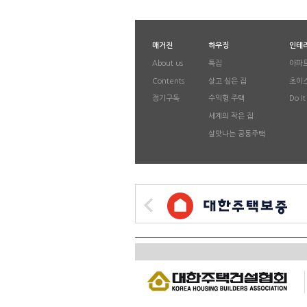
매거진
하우징
인테
About us
특집
아파
Contents
살고 싶은 집
초이스
정기구독
수익형 주택
Do It
세계의 작은 집
살맛나는 공동주택