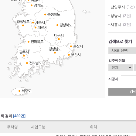
-
남양주시
(1건)
-
성남시
(2건)
-
시흥시
(2건)
-
안양시
(3건)
-
의왕시
(3건)
-
평택시
(7건)
-
김포시
(6건)
입주예정월
-
양주시
(2건)
-
이천시
(4건)
시공사
-
화성시
(2건)
색 결과
[489건]
주택명
사업구분
위치