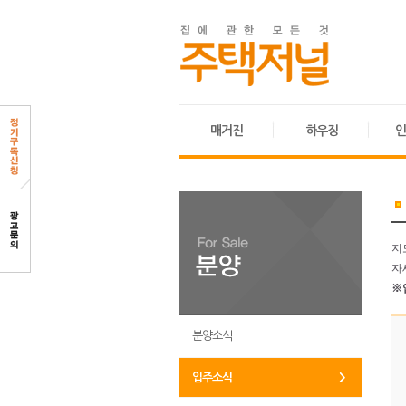
매거진
하우징
인
지
자
※
분양소식
입주소식