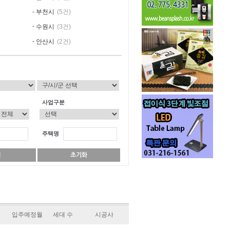
-
부천시
(5건)
-
수원시
(3건)
-
안산시
(2건)
-
오산시
(6건)
-
의정부시
(3건)
-
가평군
(3건)
-
광주시
(3건)
사업구분
-
용인시
(9건)
-
파주시
(3건)
주택명
입주예정월
세대 수
시공사