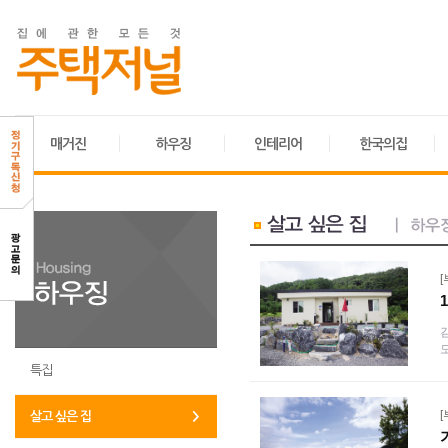
매거진
하우징
인테리어
한국의집
특집
살고 싶은 집