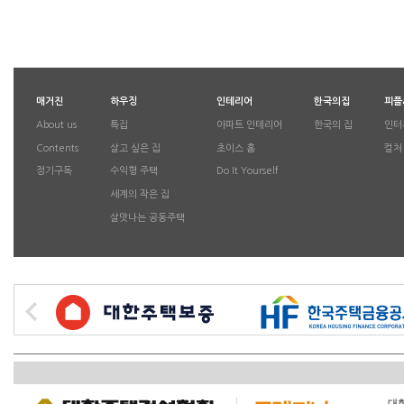
매거진
하우징
인테리어
한국의집
피플
About us
특집
아파트 인테리어
한국의 집
인터
Contents
살고 싶은 집
초이스 홈
컬처
정기구독
수익형 주택
Do It Yourself
세계의 작은 집
살맛나는 공동주택
대