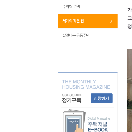
수익형 주택
가
그
세계의 작은 집
정
살맛나는 공동주택