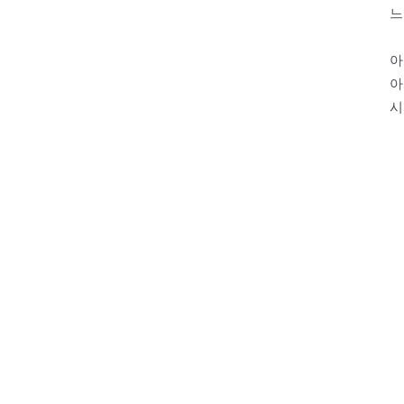
느
아
아
시