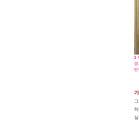
1
경
반
가
그
허
실