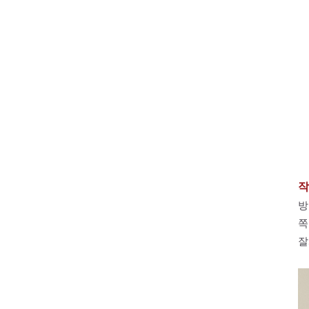
작
방
쪽
잘