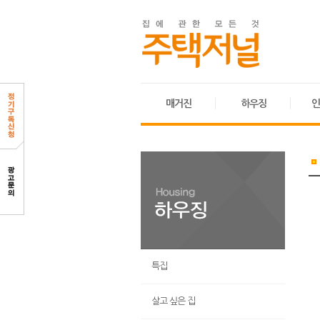
매거진
하우징
인
특집
살고 싶은 집