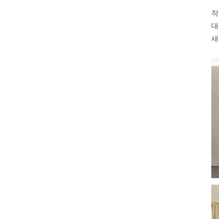
작
대
새