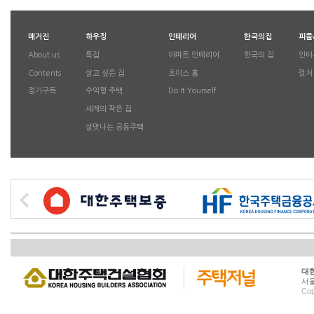
매거진
하우징
인테리어
한국의집
피플
About us
특집
아파트 인테리어
한국의 집
인터
Contents
살고 싶은 집
초이스 홈
컬처
정기구독
수익형 주택
Do It Yourself
세계의 작은 집
살맛나는 공동주택
대
서울
Cop