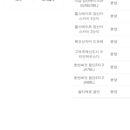
더샵 검단레이크파
분양
크(AB23BL)
힐스테이트 양산더
분양
스카이 1단지
힐스테이트 양산더
분양
스카이 2단지
북오산자이 드포레
분양
고덕국제신도시 수
분양
자인하우스디
호반써밋 첨단3지구
분양
(A7BL)
호반써밋 첨단3지구
분양
(A8BL)
알티에로 광안
분양