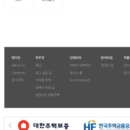
매거진
하우징
인테리어
한국의집
피플
About us
특집
아파트 인테리어
한국의 집
인터
Contents
살고 싶은 집
초이스 홈
컬처
정기구독
수익형 주택
Do It Yourself
세계의 작은 집
살맛나는 공동주택